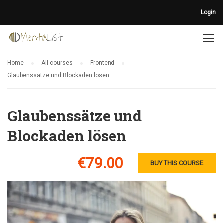
Login
Home
All courses
Frontend
Glaubenssätze und Blockaden lösen
Glaubenssätze und
Blockaden lösen
€79.00
BUY THIS COURSE